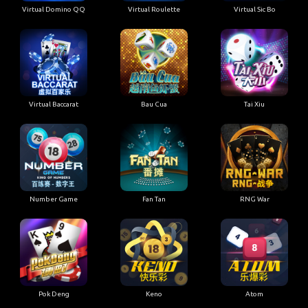
Virtual Domino QQ
Virtual Roulette
Virtual Sic Bo
Virtual Baccarat
Bau Cua
Tai Xiu
Number Game
Fan Tan
RNG War
Pok Deng
Keno
Atom