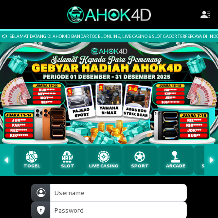
SELAMAT DATANG DI AHOK4D BANDAR TOGEL ONLINE, LIVE CASINO & SLOT GACOR TERPERCAYA DI IND
TOGEL
SLOT
LIVE CASINO
SPORT
ARCADE
SABU