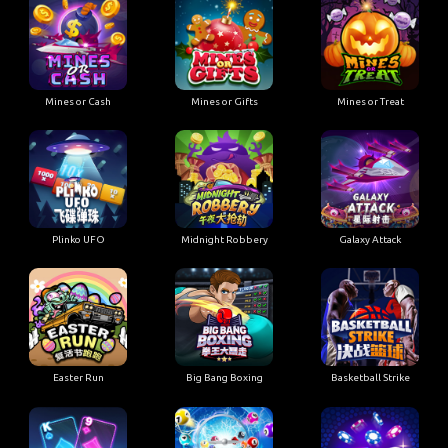
Mines or Cash
Mines or Gifts
Mines or Treat
Plinko UFO
Midnight Robbery
Galaxy Attack
Easter Run
Big Bang Boxing
Basketball Strike