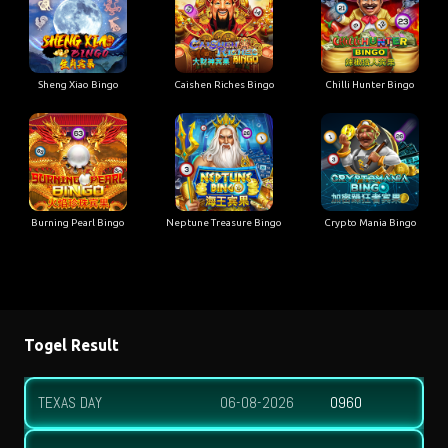
Sheng Xiao Bingo
Caishen Riches Bingo
Chilli Hunter Bingo
Burning Pearl Bingo
Neptune Treasure Bingo
Crypto Mania Bingo
Togel Result
OREGON 9
06-08-2026
7388
TOTO WUHAN
01-01-1970