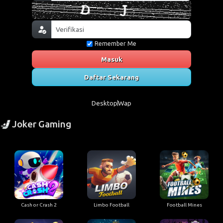
Remember Me
Masuk
Daftar Sekarang
Desktop
Wap
Joker Gaming
Cash or Crash 2
Limbo Football
Football Mines