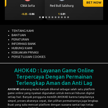
BET NOW
Red Bull Salzburg
Pafos FC
1
0.81
-1
0.91
TENTANG KAMI
BANTUAN
PERATURAN
INFORMASI BANK
HUBUNGI KAMI
KEBIJAKAN PRIVASI
PERSETUJUAN COOKIES
AHOK4D : Layanan Game Online
Terpercaya Dengan Permainan
Terlengkap Aman dan Anti Lag
AHOK4D
sekarang mulai banyak dikenal sebagai salah satu platform
game online yang nyaman digunakan untuk mencari hiburan digital
setiap hari. Banyak pengguna memilih AHOK4D karena tampilannya
simpel, proses aksesnya cepat, dan pilihan permainannya juga lengkap.
Buat yang suka mencari platform dengan suasana santai tapi tetap