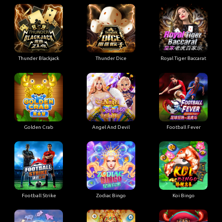
Thunder Blackjack
Thunder Dice
Royal Tiger Baccarat
Golden Crab
Angel And Devil
Football Fever
Football Strike
Zodiac Bingo
Koi Bingo