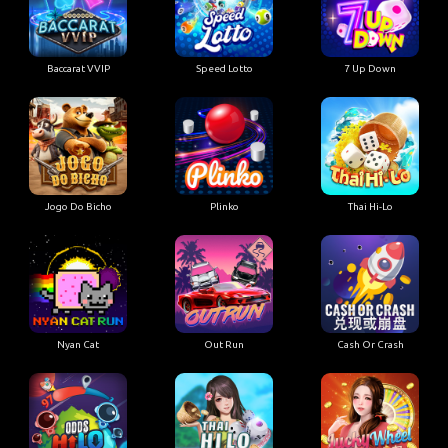
Baccarat VVIP
Speed Lotto
7 Up Down
Jogo Do Bicho
Plinko
Thai Hi-Lo
Nyan Cat
Out Run
Cash Or Crash