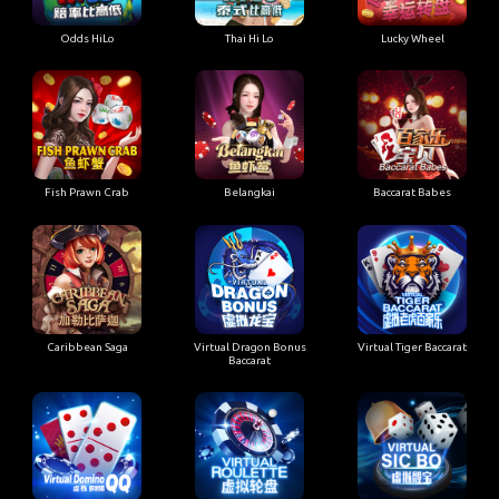
Odds HiLo
Thai Hi Lo
Lucky Wheel
Fish Prawn Crab
Belangkai
Baccarat Babes
Caribbean Saga
Virtual Dragon Bonus
Virtual Tiger Baccarat
Baccarat